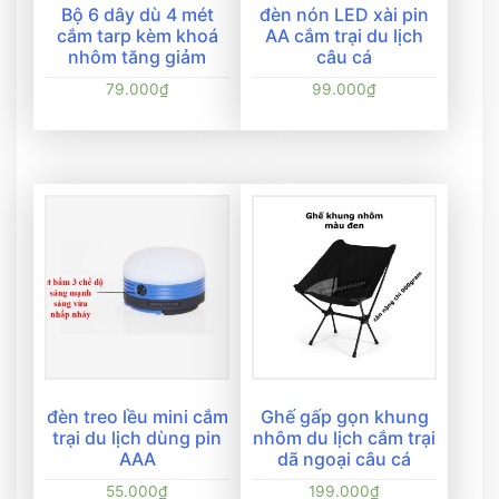
Bộ 6 dây dù 4 mét
đèn nón LED xài pin
cắm tarp kèm khoá
AA cắm trại du lịch
nhôm tăng giảm
câu cá
79.000
₫
99.000
₫
đèn treo lều mini cắm
Ghế gấp gọn khung
trại du lịch dùng pin
nhôm du lịch cắm trại
AAA
dã ngoại câu cá
55.000
₫
199.000
₫