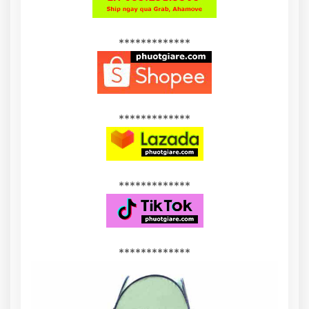
*************
*************
*************
*************