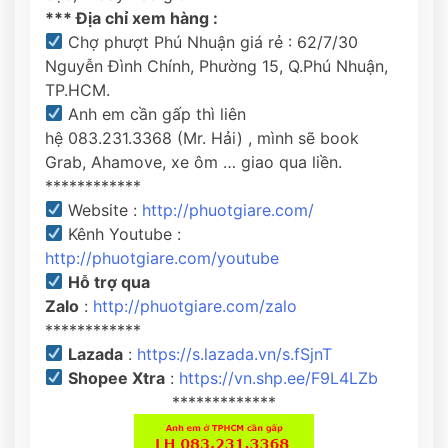
*** Địa chỉ xem hàng :
Chợ phượt Phú Nhuận giá rẻ : 62/7/30
Nguyễn Đình Chính, Phường 15, Q.Phú Nhuận,
TP.HCM.
Anh em cần gấp thì liên
hệ 083.231.3368 (Mr. Hải) , mình sẽ book
Grab, Ahamove, xe ôm … giao qua liền.
************
Website :
http://phuotgiare.com/
Kênh Youtube :
http://phuotgiare.com/youtube
Hỗ trợ qua
Zalo
:
http://phuotgiare.com/zalo
************
Lazada
:
https://s.lazada.vn/s.fSjnT
Shopee Xtra
:
https://vn.shp.ee/F9L4LZb
*************