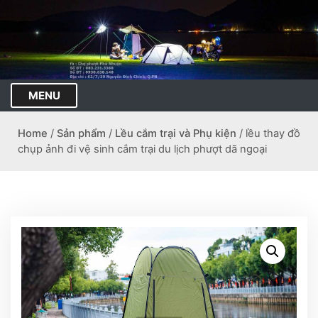
S
k
i
p
t
o
MENU
c
o
Home
/
Sản phẩm
/
Lều cắm trại và Phụ kiện
/ lều thay đồ
n
chụp ảnh đi vệ sinh cắm trại du lịch phượt dã ngoại
t
e
n
t