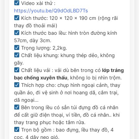
Video xài thử :
https://youtu.be/Q9dOdLBD7Ts
Kích thước: 120 x 120 x 190 cm (rộng rãi
thay đồ thoải mái)
Kích thước bao lều: hình tròn đường kính
57cm, dày 3cm.
Trọng lượng: 2,2kg.
Chất liệu khung: khung thép dẻo, không
gãy.
Chất liệu vải : vải dù bên trong có
lớp tráng
bạc chống xuyên thấu
, không lo bị nhìn trộm.
Thích hợp cho: chụp hình ngoại cảnh, thay
quần áo, đi vệ sinh ở nơi hoang dã, cắm trại,
dã ngoại…
Bên trong lều có sẳn túi đựng đồ cá nhân
để cất giữ điện thoại, ví tiền, đồ cá nhân.. khi
thay trang phục hoặc tắm rửa.
Trọn bộ gồm : bao đựng, lều thay đồ, 4
cọc, 4 dây neo gió.