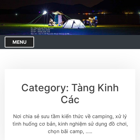
S
k
i
p
t
o
MENU
c
o
n
t
e
Category: Tàng Kinh
n
t
Các
Nơi chia sẻ sưu tầm kiến thức về camping, xử lý
tình huống cơ bản, kinh nghiệm sử dụng đồ chơi,
chọn bãi camp, …..