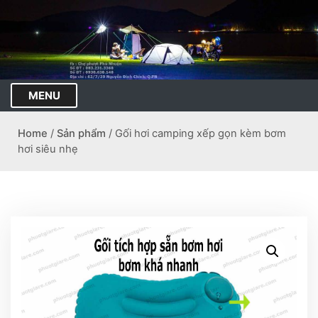
S
k
i
p
t
o
MENU
c
o
Home
/
Sản phẩm
/ Gối hơi camping xếp gọn kèm bơm
n
hơi siêu nhẹ
t
e
n
t