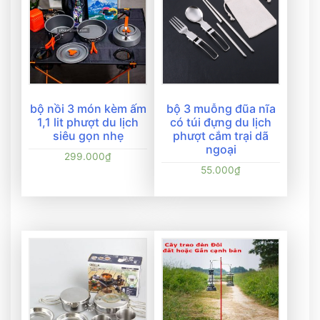
bộ nồi 3 món kèm ấm
bộ 3 muỗng đũa nĩa
1,1 lit phượt du lịch
có túi đựng du lịch
siêu gọn nhẹ
phượt cắm trại dã
ngoại
299.000
₫
55.000
₫