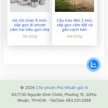
bộ nồi chảo 8 món
Cây treo đèn 2 móc
xếp gọn đi phượt
xếp gọn cắm đất và
cắm trại siêu gọn nhẹ
gắn cạnh bàn
195.000
₫
199.000
₫
© 2026
Chợ phượt Phú Nhuận giá rẻ
62/7/30 Nguyễn Đình Chính, Phường 15, Q.Phú
Nhuận, TP.HCM - Tel/Zalo 083.231.3368